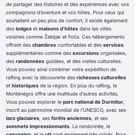
de partager des histoires et des expériences avec vos
compagnons d’aventure et vos hôtes. Pour ceux qui
souhaitent un peu plus de confort, il existe également
des
lodges
et
maisons d’hôtes
dans les villes
voisines comme Žabljak et Foča. Ces hébergements
offrent des
chambres
confortables et des
services
supplémentaires comme des
excursions
organisées,
des
randonnées
guidées, et des visites culturelles.
Vous pouvez ainsi combiner votre expédition de
rafting avec la découverte des
richesses culturelles
et
historiques
de la région. En plus du rafting, le
Monténégro offre une multitude d’autres activités.
Vous pouvez explorer le
parc national de Durmitor
,
inscrit au patrimoine mondial de l’UNESCO, avec ses
lacs glaciaires
, ses
forêts anciennes
, et ses
sommets impressionnants
. La randonnée, le
canyoning
, et le
vtt
sont également très prisés. Pour