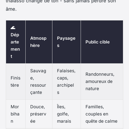
thalasso change de ton - sans jamais perdre son
âme.
🌊
Dép
Atmosp
Paysage
arte
Public cible
hère
s
men
t
Sauvag
Falaises,
Randonneurs,
Finis
e,
caps,
amoureux de
tère
ressour
archipel
nature
çante
s
Mor
Douce,
Îles,
Familles,
biha
préserv
golfe,
couples en
n
ée
marais
quête de calme