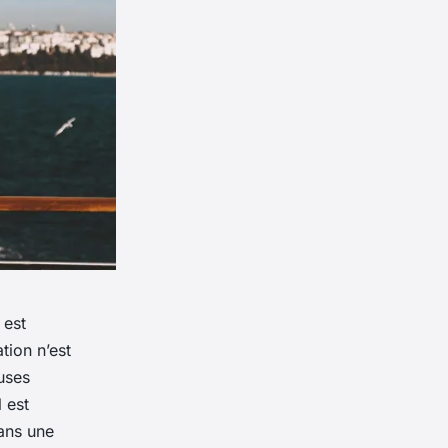
 est
tion n’est
uses
 est
ans une