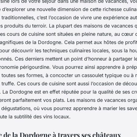
isine lors de votre séjour dans une maison de vacances, vo
é d’explorer une nouvelle dimension de cette richesse culina
 traditionnelles, c’est l’occasion de vivre une expérience au
s produits du terroir. La plupart des maisons de vacances q
es cours de cuisine sont situées en pleine nature, au cœur 
gnifiques de la Dordogne. Cela permet aux hôtes de profit
pour découvrir les techniques culinaires locales, sous la hou
onnés. Ces derniers mettent un point d’honneur à partager 
tronomie périgourdine. Vous pourrez ainsi apprendre à prép
toutes ses formes, à concocter un cassoulet typique ou à ma
a truffe. Ces cours de cuisine sont aussi l’occasion de découv
. La Dordogne est en effet réputée pour la qualité de ses cr
ont parfaitement vos plats. Les maisons de vacances orga
 dégustations, où vous pourrez apprendre à marier les save
ute la subtilité des vins locaux.
e de la Dordogne à travers ses châteaux