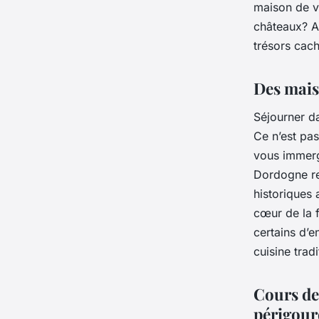
maison de va
châteaux? A
trésors cac
Des mais
Séjourner d
Ce n’est pa
vous immerge
Dordogne re
historiques
cœur de la 
certains d’e
cuisine trad
Cours de
périgour