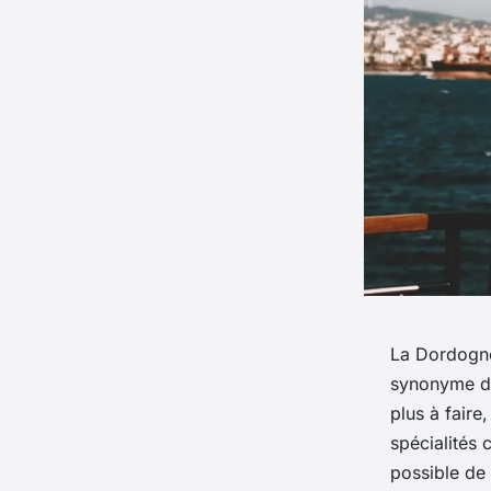
La Dordogne
synonyme de 
plus à fair
spécialités 
possible de