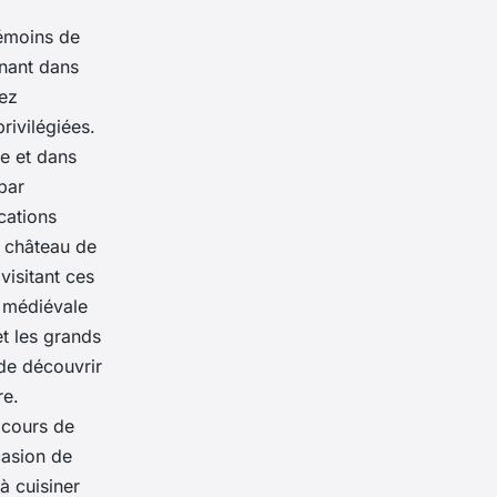
émoins de
rnant dans
rez
rivilégiées.
re et dans
par
cations
e château de
visitant ces
e médiévale
et les grands
 de découvrir
re.
 cours de
casion de
à cuisiner