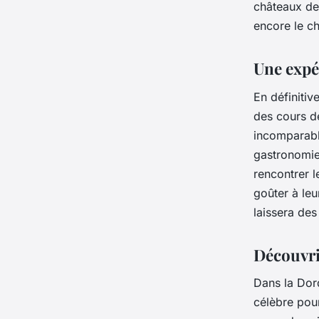
châteaux de
encore le c
Une expé
En définiti
des cours d
incomparable
gastronomie
rencontrer l
goûter à leu
laissera de
Découvri
Dans la Dord
célèbre pour