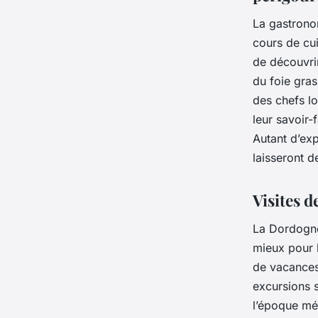
La gastronom
cours de cu
de découvrir
du foie gras
des chefs l
leur savoir-
Autant d’exp
laisseront d
Visites d
La Dordogne
mieux pour 
de vacances
excursions s
l’époque méd