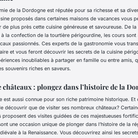
ie de la Dordogne est réputée pour sa richesse et sa diver
isine proposés dans certaines maisons de vacances vous p
 de plus près cette cuisine généreuse et savoureuse. De la
 à la confection de la tourtière périgourdine, les cours son
ocaux passionnés. Ces experts de la gastronomie vous tran
faire et vous feront découvrir les secrets de la cuisine périg
ériences inoubliables à partager en famille ou entre amis, 
es souvenirs riches en saveurs.
e châteaux : plongez dans l’histoire de la D
 est aussi connue pour son riche patrimoine historique. Et 
le découvrir que de visiter ses nombreux châteaux? Certai
 proposent des visites guidées de ces majestueuses fortifi
ont une occasion unique de plonger dans l’histoire de la ré
iévale à la Renaissance. Vous découvrirez ainsi les secret