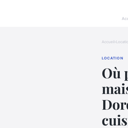
Acc
Accueil
›
Locati
LOCATION
Où 
mai
Dor
cuis