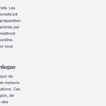
sité. Les
ermettront
 préparation
t animés par
smettront
ourdine.
qui vous
ordogne
quoi de
nes maisons
cations. Ces
gion, de
s des