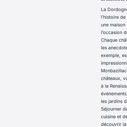
La Dordogne
l’histoire d
une maison 
l’occasion d
Chaque châte
les anecdot
exemple, es
impressionn
Monbazillac,
châteaux, v
à la Renaiss
événements q
les jardins 
Séjourner d
cuisine et d
découvrir la