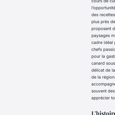
cours de cu
l’opportunit
des recettes
plus près de
proposent d
paysages ma
cadre idéal 
chefs passi
pour la gas
canard sous 
délicat de l
de la région
accompagner
souvent des
apprécier to
L’histoir