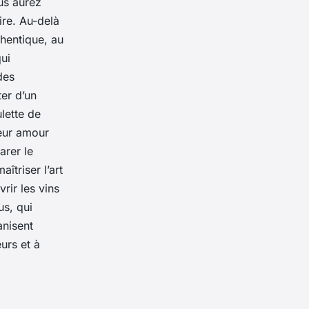
us aurez
ire. Au-delà
thentique, au
ui
des
er d’un
lette de
leur amour
arer le
îtriser l’art
rir les vins
us, qui
nisent
urs et à