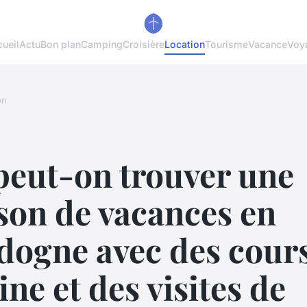
ueil
Actu
Bon plan
Camping
Croisière
Location
Tourisme
Vacance
Voy
on
peut-on trouver une
son de vacances en
dogne avec des cour
ine et des visites de