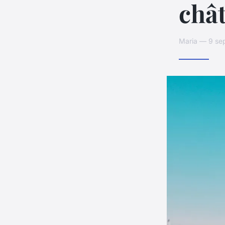
châ
Maria — 9 se