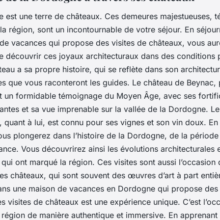
 est une terre de châteaux. Ces demeures majestueuses, t
e la région, sont un incontournable de votre séjour. En séjou
de vacances qui propose des visites de châteaux, vous au
e découvrir ces joyaux architecturaux dans des conditions p
au a sa propre histoire, qui se reflète dans son architectu
es que vous raconteront les guides. Le château de Beynac, 
t un formidable témoignage du Moyen Âge, avec ses fortifi
antes et sa vue imprenable sur la vallée de la Dordogne. L
 quant à lui, est connu pour ses vignes et son vin doux. En 
ous plongerez dans l’histoire de la Dordogne, de la périod
ance. Vous découvrirez ainsi les évolutions architecturales 
ui ont marqué la région. Ces visites sont aussi l’occasion
des châteaux, qui sont souvent des œuvres d’art à part entiè
ans une maison de vacances en Dordogne qui propose des
es visites de châteaux est une expérience unique. C’est l’oc
 région de manière authentique et immersive. En apprenant 