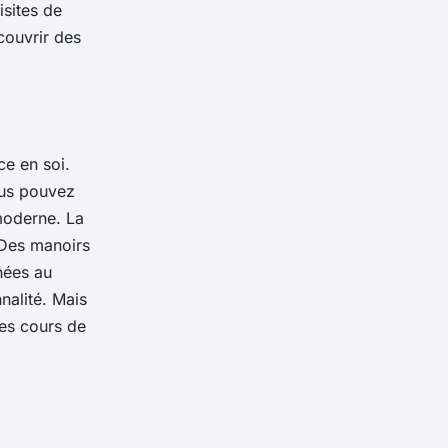
isites de
couvrir des
e en soi.
ous pouvez
 moderne. La
 Des manoirs
hées au
nalité. Mais
des cours de