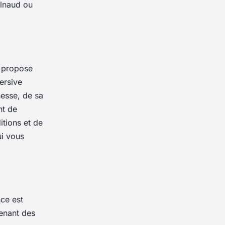
elnaud ou
i propose
ersive
hesse, de sa
nt de
itions et de
ui vous
nce est
renant des