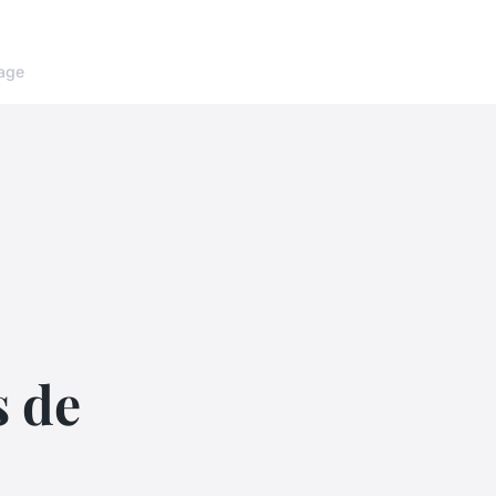
age
s de