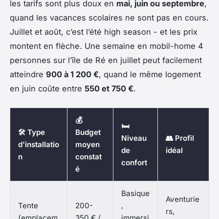
les tarifs sont plus doux en
mai, juin ou septembre
,
quand les vacances scolaires ne sont pas en cours.
Juillet et août, c’est l’été high season - et les prix
montent en flèche. Une semaine en mobil-home 4
personnes sur l’île de Ré en juillet peut facilement
atteindre
900 à 1 200 €
, quand le même logement
en juin coûte entre
550 et 750 €
.
💰
🛏️
🛠️ Type
Budget
Niveau
👥 Profil
d'installatio
moyen
de
idéal
n
constat
confort
é
Basique
Aventurie
Tente
200-
,
rs,
(emplacem
350 € /
immersi