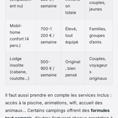
couples,
ent nu)
semaine
on
jeunes
totale
Mobil-
700-1
Élevé,
Familles,
home
200 € /
tout
groupes
confort (4
semaine
équipé
d’amis
pers.)
Lodge
Couples,
500-
Original
insolite
voyageur
900 € /
, bien
(cabane,
s
semaine
pensé
roulotte…)
originaux
Il faut aussi prendre en compte les services inclus :
accès à la piscine, animations, wifi, accueil des
animaux… Certains campings offrent des
formules
tout compris
, d’autres facturent chaque prestation à